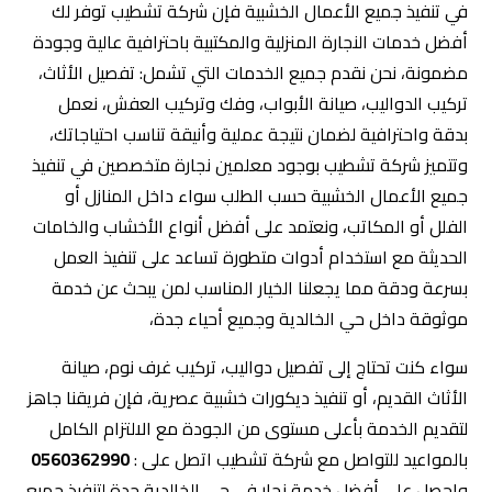
في تنفيذ جميع الأعمال الخشبية فإن شركة تشطيب توفر لك
أفضل خدمات النجارة المنزلية والمكتبية باحترافية عالية وجودة
مضمونة، نحن نقدم جميع الخدمات التي تشمل: تفصيل الأثاث،
تركيب الدواليب، صيانة الأبواب، وفك وتركيب العفش، نعمل
بدقة واحترافية لضمان نتيجة عملية وأنيقة تناسب احتياجاتك،
وتتميز شركة تشطيب بوجود معلمين نجارة متخصصين في تنفيذ
جميع الأعمال الخشبية حسب الطلب سواء داخل المنازل أو
الفلل أو المكاتب، ونعتمد على أفضل أنواع الأخشاب والخامات
الحديثة مع استخدام أدوات متطورة تساعد على تنفيذ العمل
بسرعة ودقة مما يجعلنا الخيار المناسب لمن يبحث عن خدمة
موثوقة داخل حي الخالدية وجميع أحياء جدة،
سواء كنت تحتاج إلى تفصيل دواليب، تركيب غرف نوم، صيانة
الأثاث القديم، أو تنفيذ ديكورات خشبية عصرية، فإن فريقنا جاهز
لتقديم الخدمة بأعلى مستوى من الجودة مع الالتزام الكامل
بالمواعيد للتواصل مع شركة تشطيب اتصل على :
0560362990
واحصل على أفضل خدمة نجار في حي الخالدية جدة لتنفيذ جميع