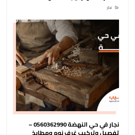
نجار
نجار في حي النهضة 0560362990 –
تفصيل وتركيب غرف نوم ومطابخ