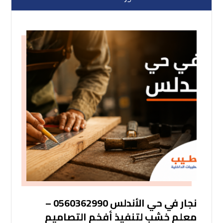
نجار في حي الأندلس 0560362990 –
معلم خشب لتنفيذ أفخم التصاميم