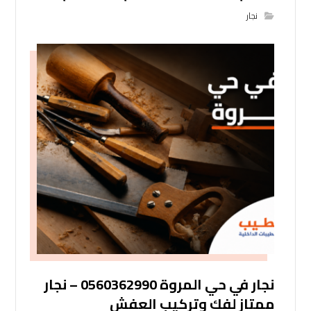
نجار
نجار في حي المروة 0560362990 – نجار
ممتاز لفك وتركيب العفش