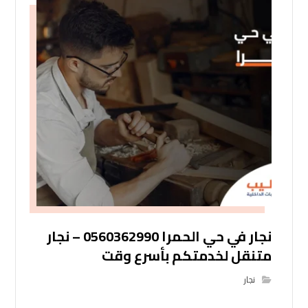
نجار في حي الحمرا 0560362990 – نجار
متنقل لخدمتكم بأسرع وقت
نجار