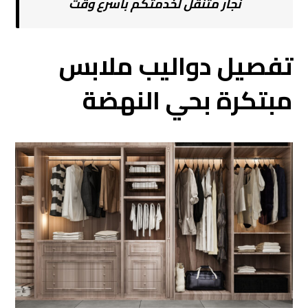
نجار متنقل لخدمتكم بأسرع وقت
تفصيل دواليب ملابس
مبتكرة بحي النهضة