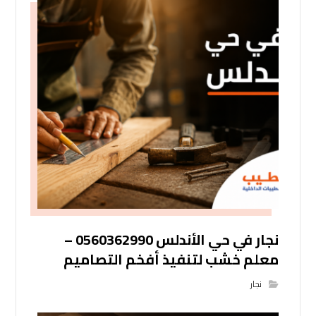
نجار في حي الأندلس 0560362990 –
معلم خشب لتنفيذ أفخم التصاميم
نجار