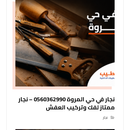
نجار في حي المروة 0560362990 – نجار
ممتاز لفك وتركيب العفش
نجار