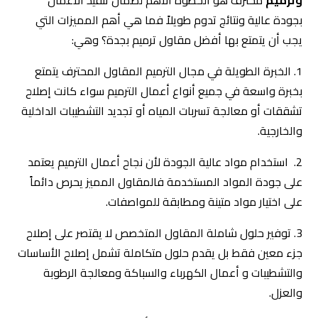
وترميم
محترف هو الخطوة الأهم لضمان تنفيذ الأعمال
بجودة عالية ونتائج تدوم طويلاً فما هي أهم المميزات التي
يجب أن يتمتع بها أفضل مقاول ترميم بجدة؟ وهي:
1. الخبرة الطويلة في مجال الترميم المقاول المحترف يتمتع
بخبرة واسعة في جميع أنواع أعمال الترميم سواء كانت إصلاح
تشققات أو معالجة تسربات المياه أو تجديد التشطيبات الداخلية
والخارجية.
2. استخدام مواد عالية الجودة لأن نجاح أعمال الترميم يعتمد
على جودة المواد المستخدمة فالمقاول المميز يحرص دائماً
على اختيار مواد متينة ومطابقة للمواصفات.
3. توفير حلول شاملة المقاول المتخصص لا يقتصر على إصلاح
جزء معين فقط بل يقدم حلول متكاملة تشمل إصلاح الأساسات
والتشطيبات و أعمال الكهرباء والسباكة ومعالجة الرطوبة
والعزل.