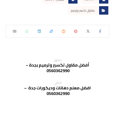
مقاول تكسير وترميم
سابق
أفضل مقاول تكسير وترميم بجدة –
0560362990
التالي
افضل معلم دهانات وديكورات جدة –
0560362990