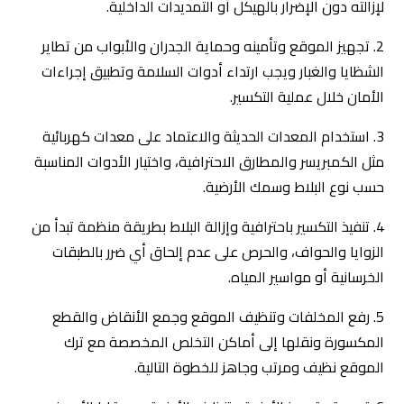
لإزالته دون الإضرار بالهيكل أو التمديدات الداخلية.
2. تجهيز الموقع وتأمينه وحماية الجدران والأبواب من تطاير
الشظايا والغبار ويجب ارتداء أدوات السلامة وتطبيق إجراءات
الأمان خلال عملية التكسير.
3. استخدام المعدات الحديثة والاعتماد على معدات كهربائية
مثل الكمبريسر والمطارق الاحترافية، واختيار الأدوات المناسبة
حسب نوع البلاط وسمك الأرضية.
4. تنفيذ التكسير باحترافية وإزالة البلاط بطريقة منظمة تبدأ من
الزوايا والحواف، والحرص على عدم إلحاق أي ضرر بالطبقات
الخرسانية أو مواسير المياه.
5. رفع المخلفات وتنظيف الموقع وجمع الأنقاض والقطع
المكسورة ونقلها إلى أماكن التخلص المخصصة مع ترك
الموقع نظيف ومرتب وجاهز للخطوة التالية.