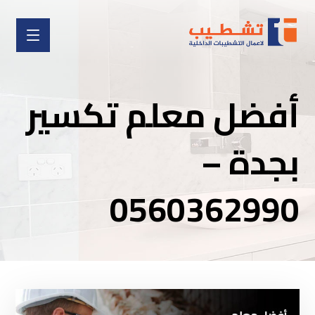
أفضل معلم تكسير
بجدة –
0560362990