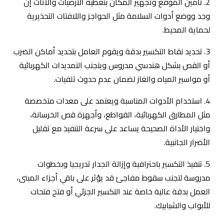
2. تأمين الموقع وتجهيز المكان بتغطية الأرضيات والأثاث إن
وجد ووضع أدوات السلامة مثل الحواجز واللافتات التحذيرية
لحماية المحيط.
3. تحديد نقاط التكسير بدقة ويقوم العامل بتحديد أماكن الضرب
أو القص بشكل هندسي مدروس ويتجنب التمديدات الكهربائية
أو مواسير المياه والغاز لضمان عدم حدوث تلفيات.
4. استخدام الأدوات المناسبة ويعتمد على معدات متخصصة
مثل المطارق الكهربائية، القواطع، وأجهزة قص الخرسانة،
واختيار الأداة الصحيحة يساعد على سرعة التنفيذ مع تقليل
الأضرار الجانبية.
5. تنفيذ التكسير باحترافية وإزالة الجدار تدريجيا وبخطوات
مدروسة لتجنب سقوط مفاجئ قد يؤثر على باقي أجزاء المبنى،
العمل بدقة عالية خاصة عند التكسير الجزئي أو فتح فتحات
للأبواب والشبابيك.