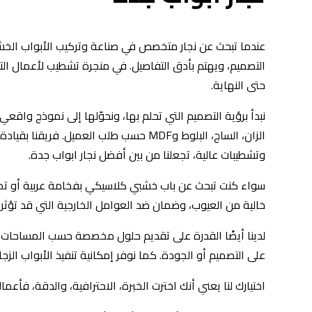
عندما تبحث عن نجار متخصص في صناعة وتركيب الأبواب الخشب
التصميم، ويهتم بأدق التفاصيل. في منجرة تشطيب لأعمال التش
حتى النهاية.
نبدأ برؤية التصميم التي تحلم بها، ونحوّلها إلى نموذج واق
الزان، الساج، البلوط وMDF حسب طلب العمي
وتشطيبات عالية، تجعلنا من بين أفضل نجار ابواب جدة.
سواء كنت تبحث عن باب خشبي كلاسيكي بفخامة عربية أو تص
خالية من العيوب، وضمان ضد العوامل الخارجية التي قد تؤثر 
لدينا أيضًا القدرة على تقديم حلول مخصصة حسب المساحات الص
على التصميم أو الجودة. كما نوفر إمكانية تنفيذ الأبواب الزجا
اختيارك لنا يعني أنك اخترت الخبرة، الاحترافية، والدقة، فأعما