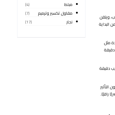
مبلط
(4)
مقاول تكسير وترميم
(7)
ب، ويتقن
نجار
(17)
ن البداية
دة مثل
ت دقيقة
يب دقيقة
 التأثير
 راقيًا.