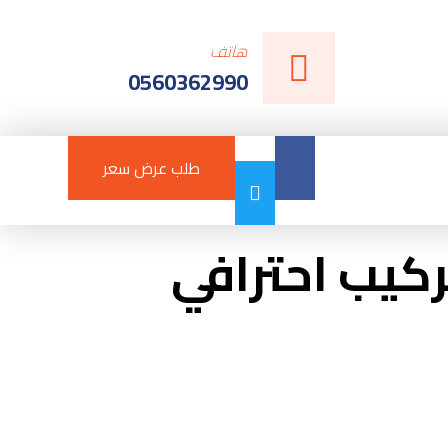
هاتف
0560362990
طلب عرض سعر
05 – تفصيل وتركيب احترافي