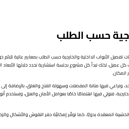
رجية حسب الطلب
 تفصيل الأبواب الداخلية والخارجية حسب الطلب بمعايير عالية تلائم ذ
 كل عميل، لذلك نبدأ كل مشروع بجلسة استشارية نحدد خلالها الأبعاد ا
 المكان.
حد، ونراعي فيها متانة المفصلات وسهولة الفتح والغلق، بالإضافة إلى
الخارجية، فنولي فيها اهتمامًا خاصًا بعوامل الأمان والعزل، ونستخدم أ
 الخشبية المعقدة يدويًا، كما نوفّر إمكانيّة حفر النقوش والأشكال والز