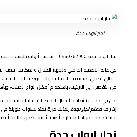
نجار ابواب جدة
نجار ابواب جدة 0560362990 – تفصيل أبواب خشبية داخلية وخارجية بأعلى جودة في جميع أحياء جدة
في عالم التصميم الداخلي وتجهيز المنازل والمكاتب، تلعب ال
جمالي يُضفي لمسة من الفخامة والخصوصية. لهذا السبب، يب
من التفصيل إلى التركيب، باستخدام أفضل أنواع الخشب، وبأسل
نحن في منجرة تشطيب لأعمال التشطيبات الداخلية نقدم خدمات
إشراف
معلم نجار بجدة
يمتلك خبرة تمتد لسنوات طويلة في تنف
واستخدامنا للمواد الممتازة، أصبحنا نُصنف ضمن قائمة أفضل 
نجار ابواب جدة