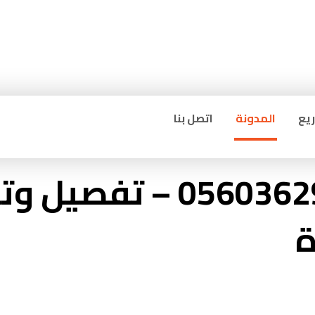
يع
المدونة
اتصل بنا
نجار ابواب جدة 60362990
ة